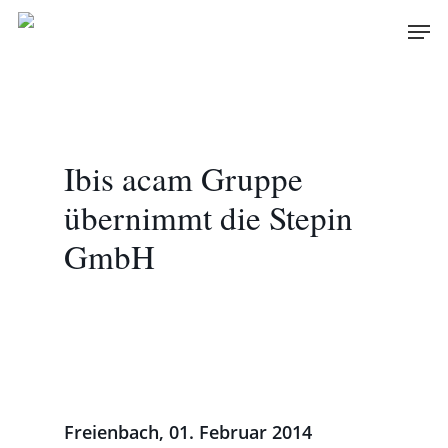
Skip
Men
to
main
content
Ibis acam Gruppe
übernimmt die Stepin
GmbH
Freienbach, 01. Februar 2014