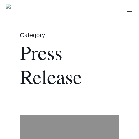
Skip
Men
to
main
content
Category
Press
Release