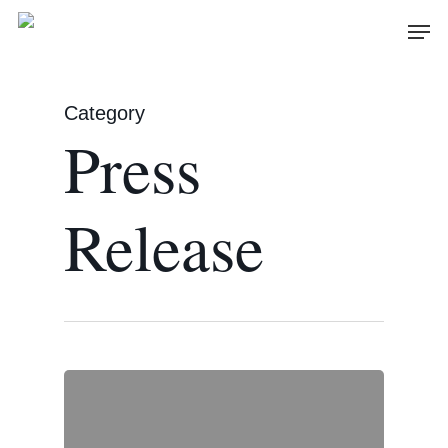
Skip
Men
to
main
content
Category
Press
Release