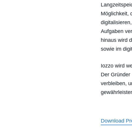
Langzeitspeic
Möglichkeit,
digitalisiere
Aufgaben ver
hinaus wird 
sowie im digi
Iozzo wird w
Der Gründer u
verbleiben, u
gewährleiste
Download Pre