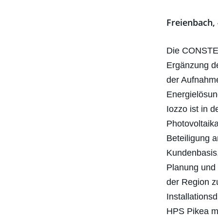
Freienbach,
Die CONSTEL
Ergänzung de
der Aufnahme 
Energielösun
Iozzo ist in
Photovoltaik
Beteiligung a
Kundenbasis,
Planung und 
der Region z
Installations
HPS Pikea mi