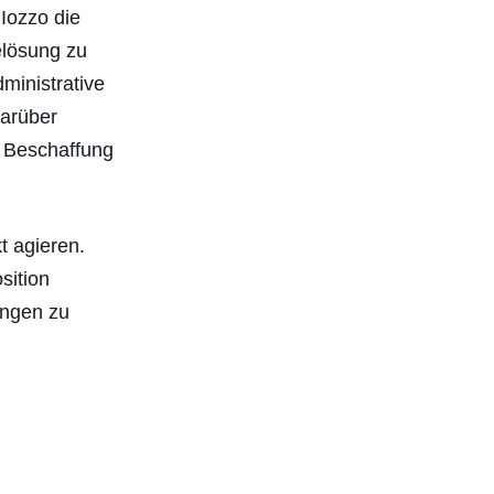
 Iozzo die
elösung zu
ministrative
Darüber
r Beschaffung
t agieren.
sition
ungen zu