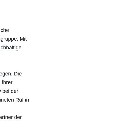
sche
gruppe. Mit
achhaltige
egen. Die
 ihrer
 bei der
neten Ruf in
artner der