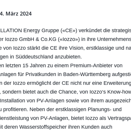
 4. März 2024
LATION Energy Gruppe («CE») verkündet die strategi
r Iozzo GmbH & Co.KG («Iozzo») in ihre Unternehmens
von Iozzo stärkt die CE ihre Vision, erstklassige und n
gen in Süddeutschland anzubieten.
 den letzten 15 Jahren zu einem Premium-Anbieter von
anlagen für Privatkunden in Baden-Württemberg aufgesti
n der Iozzo ermöglicht der CE nicht nur eine Erweiterung
 sondern bietet auch die Chance, von Iozzo‘s Know-how
Installation von PV-Anlagen sowie von ihrem ausgezeich
u profitieren. Neben der erstklassigen Planungs- und
dienstleistung von PV-Anlagen, bietet Iozzo als Vertragsp
t deren Wasserstoffspeicher ihren Kunden auch