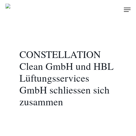
Skip
Men
to
main
content
CONSTELLATION
Clean GmbH und HBL
Lüftungsservices
GmbH schliessen sich
zusammen