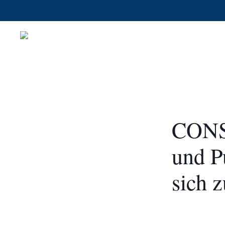
Skip
to
main
content
CON
und P
sich 