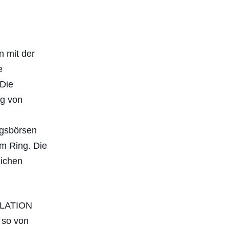
n mit der
e
Die
g von
ngsbörsen
m Ring. Die
ichen
LLATION
 so von