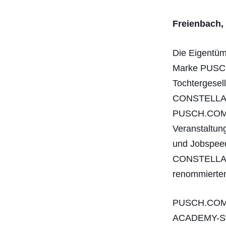
Freienbach,
Die Eigentüm
Marke PUSCH
Tochtergese
CONSTELLATI
PUSCH.COM B
Veranstaltun
und Jobspeed
CONSTELLATI
renommierte
PUSCH.COM k
ACADEMY-Sta