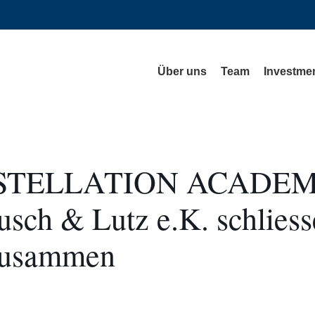
Über uns
Team
Investmen
STELLATION ACADE
usch & Lutz e.K. schlies
zusammen