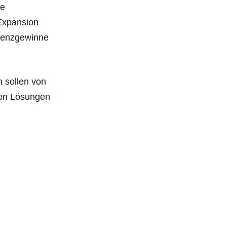
ie
 Expansion
ienzgewinne
 sollen von
len Lösungen